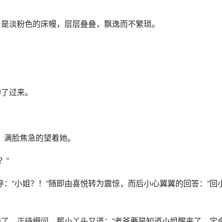
，是淡粉色的床幔，层层叠叠，飘逸而不繁琐。
冲了过来。
，满脸焦急的望着她。
？”
：”小姐？！”随即由喜悦转为震惊，而后小心翼翼的回答：”回
脑了，正待细问，那小丫头又道：”老爷要是知道小姐醒来了，定