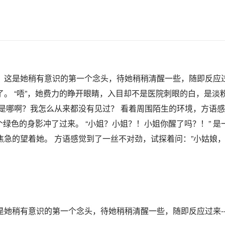
是她稍有意识的第一个念头，待她稍稍清醒一些，随即反应过
。 “唔”，她费力的睁开眼睛，入目却不是医院刺眼的白，是淡
是哪啊？我怎么从来都没有见过？ 看着周围陌生的环境，方语
个绿色的身影冲了过来。 “小姐？小姐？！小姐你醒了吗？！” 是
急的望着她。 方语感觉到了一丝不对劲，试探着问：”小姑娘
她稍有意识的第一个念头，待她稍稍清醒一些，随即反应过来-