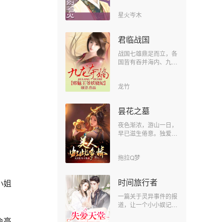
星火岑木
君临战国
战国七雄鼎足而立，各
国皆有吞并海内、九
合...
龙竹
昙花之墓
夜色渐浓，游山一日，
早已滋生倦意。独爱
只...
拖拉Q梦
时间旅行者
小姐
一篇关于灵异事件的报
道，让一个小小娱记
的...
会高