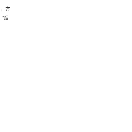
朗，方
”烟