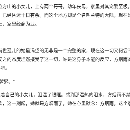
位方山的小女儿，上有两个哥哥，幼年丧母，家里对其宠爱至极
，已经昏迷十日有余。而这个地方却是个名叫兰特的大陆，现在
上，家里经商为业。
前世孤儿的她最渴望的无非是一个完整的家，现在这一切又何尝
安之的态度坦然接受了这一切，许是这身子本能的反应，方烟雨
绊吧。
爹爹。”
抱着自己的小女儿，泪湿了眼眶。感到那温热的泪水，方烟雨不
软，这一刻起，她就是方烟雨了，她在心里默念：方烟雨，这个