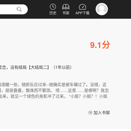




历史
书架
APP下载
9.1
分
爱恋，没有结局【大结局二】（1年以前）
醒一些，随即反应过来--她确实是被车碾过了。没错，这
幔，层层叠叠，飘逸而不繁琐。 唔……这里……是哪啊？我怎
出来，就见一个绿色的身影冲了过来。 “小姐？小姐？！小姐
语感觉到了一丝不对劲，试探着问：”小姑娘，你是？”
加入书架
